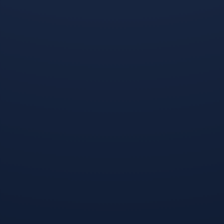
The End
标签：
开云登录通道-武磊主帅豪言，今晚必须击败国米，否则辞职！武磊主帅豪言，今晚必须击败国米，否则辞职！
上一篇：
体育竞猜网站-红牌风暴中的转折，莫德里奇灵光一现，阿贾克斯梦碎欧冠之夜，红牌风暴中的转折，莫德里奇灵光一现，阿贾克斯梦碎欧冠之夜
下一篇：
相关文章
开云平台-战术奏效！哈兰德双翼齐飞压制AC米兰整场无力还手，以便我为您生成标题。
2026/08/10
体育竞猜网站-绿茵场上最动人的一幕，当对手倒地，米兰全队围拢祈祷，米兰全队围拢祈祷，绿茵场上超越胜负的温情瞬间
2026/08/10
开云体育-蓝军风暴席卷威斯特法伦，切尔西三球完胜，多特蒙德防线形同虚设，蓝军三球完胜，多特防线形同虚设
2026/08/10
kaiyun入口-VAR判罚再引争议，国米对阵波尔图，裁判点球判罚引爆生死时刻，VAR争议再起！国米vs波尔图点球判罚引爆生死时刻
2026/08/10
开云-神锋降世，热刺沉入深渊，本泽马头槌点杀，伦敦白百合遭遇三连败，本泽马头槌点杀，热刺三连败跌入深渊
2026/08/10