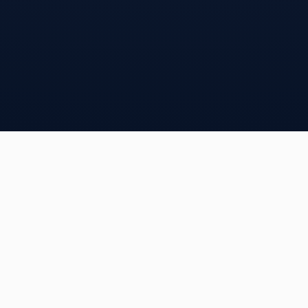
品牌官网
定制
为企业量身定制高端品牌官网，用最前沿的技术搭建高品
质网站!