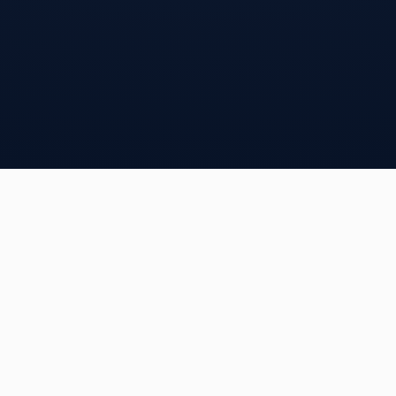
品牌官网
定制
为企业量身定制高端品牌官网，用最前沿的技术搭建高品
质网站!