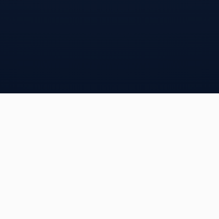
品牌官网
定制
为企业量身定制高端品牌官网，用最前沿的技术搭建高品
质网站!