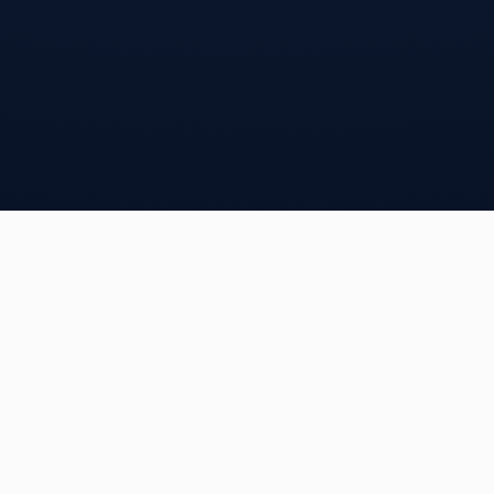
品牌官网
定制
为企业量身定制高端品牌官网，用最前沿的技术搭建高品
质网站!