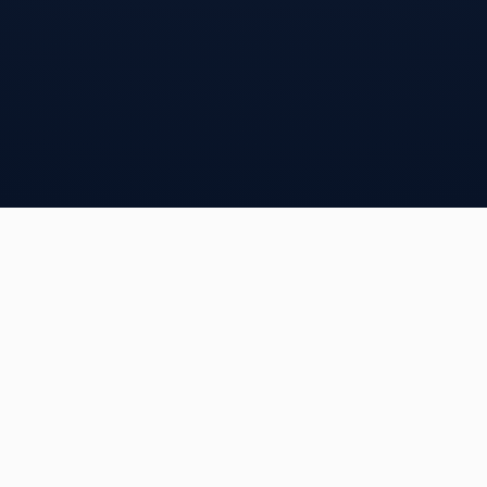
品牌官网
定制
为企业量身定制高端品牌官网，用最前沿的技术搭建高品
质网站!